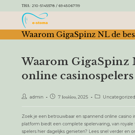
Skip
ΤΗΛ: 210-5145578 / 6945067119
to
content
Waarom GigaSpinz NL de beste
Waarom GigaSpinz NL
online casinospelers
Post
Post
Post
admin
7 Ιουλίου, 2025
Uncategorize
author:
published:
category:
Zoek je een betrouwbaar en spannend online casino in
platform biedt een complete spelervaring, van royale
spelers hier dagelijks genieten? Lees snel verder en 