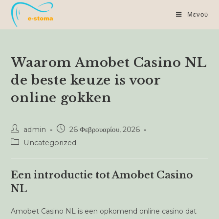
Skip
Μενού
to
content
Waarom Amobet Casino NL
de beste keuze is voor
online gokken
Post
Post
admin
26 Φεβρουαρίου, 2026
author:
published:
Post
Uncategorized
category:
Een introductie tot Amobet Casino
NL
Amobet Casino NL is een opkomend online casino dat