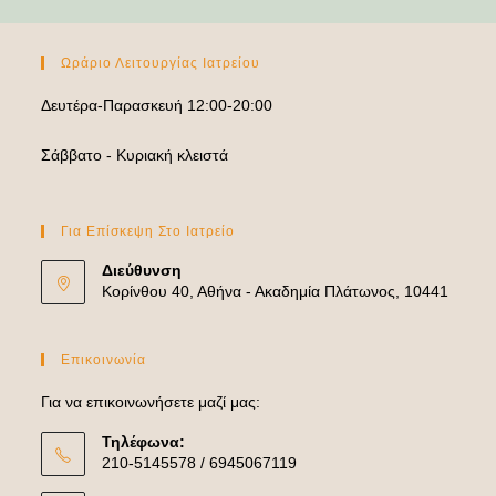
Ωράριο Λειτουργίας Ιατρείου
Δευτέρα-Παρασκευή 12:00-20:00
Σάββατο - Κυριακή κλειστά
Για Επίσκεψη Στο Ιατρείο
Διεύθυνση
Κορίνθου 40, Αθήνα - Ακαδημία Πλάτωνος, 10441
Επικοινωνία
Για να επικοινωνήσετε μαζί μας:
Τηλέφωνα:
210-5145578 / 6945067119