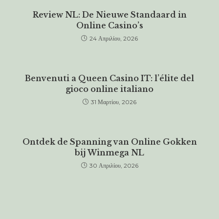
Review NL: De Nieuwe Standaard in
Online Casino’s
24 Απριλίου, 2026
Benvenuti a Queen Casino IT: l’élite del
gioco online italiano
31 Μαρτίου, 2026
Ontdek de Spanning van Online Gokken
bij Winmega NL
30 Απριλίου, 2026