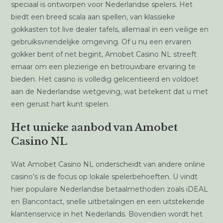
speciaal is ontworpen voor Nederlandse spelers. Het
biedt een breed scala aan spellen, van klassieke
gokkasten tot live dealer tafels, allemaal in een veilige en
gebruiksvriendelijke omgeving. Of u nu een ervaren
gokker bent of net begint, Amobet Casino NL streeft
ernaar om een plezierige en betrouwbare ervaring te
bieden. Het casino is volledig gelicentieerd en voldoet
aan de Nederlandse wetgeving, wat betekent dat u met
een gerust hart kunt spelen.
Het unieke aanbod van Amobet
Casino NL
Wat Amobet Casino NL onderscheidt van andere online
casino’s is de focus op lokale spelerbehoeften. U vindt
hier populaire Nederlandse betaalmethoden zoals iDEAL
en Bancontact, snelle uitbetalingen en een uitstekende
klantenservice in het Nederlands. Bovendien wordt het