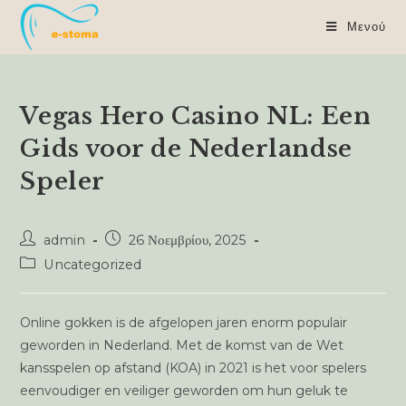
Skip
Μενού
to
content
Vegas Hero Casino NL: Een
Gids voor de Nederlandse
Speler
Post
Post
admin
26 Νοεμβρίου, 2025
author:
published:
Post
Uncategorized
category:
Online gokken is de afgelopen jaren enorm populair
geworden in Nederland. Met de komst van de Wet
kansspelen op afstand (KOA) in 2021 is het voor spelers
eenvoudiger en veiliger geworden om hun geluk te