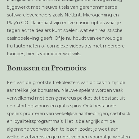
bijgewerkt met nieuwe titels van gerenommeerde
softwareleveranciers zoals NetEnt, Microgaming en
Play’n GO. Daarnaast zijn er live casino-opties waar je
tegen echte dealers kunt spelen, wat een realistische
casinobeleving geeft. Of je nu houdt van eenvoudige
fruitautomaten of complexe videoslots met meerdere
functies, hier is voor ieder wat wils.
Bonussen en Promoties
Een van de grootste trekpleisters van dit casino zijn de
aantrekkelijke bonussen. Nieuwe spelers worden vaak
verwelkomd met een genereus pakket dat bestaat uit
een stortingsbonus en gratis spins. Ook bestaande
spelers profiteren van wekelijkse aanbiedingen, cashback
en loyaliteitsprogramma’s. Het is belangrijk om de
algemene voorwaarden te lezen, zodat je weet aan
welke inzetvereisten je moet voldoen voordat je winsten