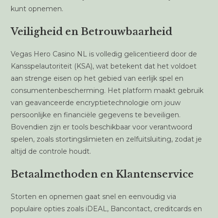
kunt opnemen.
Veiligheid en Betrouwbaarheid
Vegas Hero Casino NL is volledig gelicentieerd door de
Kansspelautoriteit (KSA), wat betekent dat het voldoet
aan strenge eisen op het gebied van eerlijk spel en
consumentenbescherming. Het platform maakt gebruik
van geavanceerde encryptietechnologie om jouw
persoonlijke en financiële gegevens te beveiligen.
Bovendien zijn er tools beschikbaar voor verantwoord
spelen, zoals stortingslimieten en zelfuitsluiting, zodat je
altijd de controle houdt.
Betaalmethoden en Klantenservice
Storten en opnemen gaat snel en eenvoudig via
populaire opties zoals iDEAL, Bancontact, creditcards en