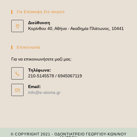
Για Επίσκεψη Στο Ιατρείο
Διεύθυνση
Κορίνθου 40, Αθήνα - Ακαδημία Πλάτωνος, 10441
Επικοινωνία
Για να επικοινωνήσετε μαζί μας:
Τηλέφωνα:
210-5145578 / 6945067119
Email:
Opens
info@e-stoma.gr
in
your
application
© COPYRIGHT 2021 - ΟΔΟΝΤΙΑΤΡΕΊΟ ΓΕΩΡΓΊΟΥ-ΚΩΝ/ΝΟΥ