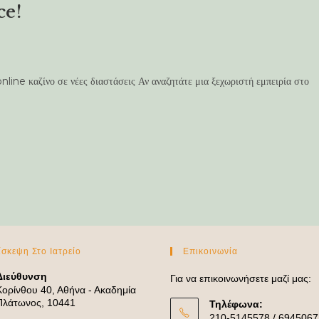
ce!
ine καζίνο σε νέες διαστάσεις Αν αναζητάτε μια ξεχωριστή εμπειρία στο
ίσκεψη Στο Ιατρείο
Επικοινωνία
Διεύθυνση
Για να επικοινωνήσετε μαζί μας:
Κορίνθου 40, Αθήνα - Ακαδημία
Πλάτωνος, 10441
Τηλέφωνα:
210-5145578 / 6945067